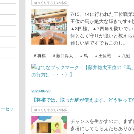
ゆっくりやさしい将棋
7/13、14に行われた王位戦
王位の馬が絶大な輝きです4
▲3四桂、▲7四角を防いで
何となく守りが強いと教えら
難しい駒ですでもこの1…
#
将棋
#
藤井聡太
#
馬
#
王位戦
#
八冠
2023
-
06
-
23
【将棋では、取った駒が使えます。どうやって
ターセッ
ゆっくりやさしい将棋
チャンスを生かすのに、まず
参考にしてもらえたらありが