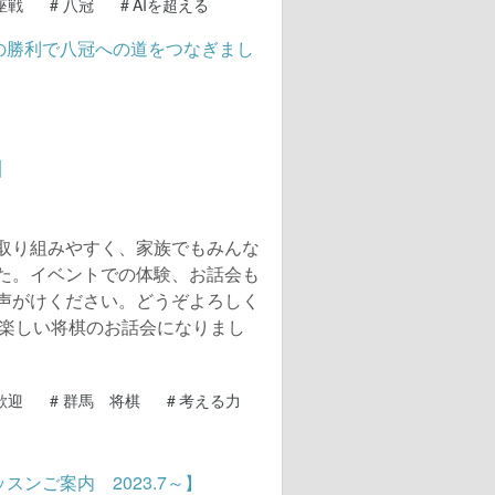
座戦
#
八冠
#
AIを超える
】
取り組みやすく、家族でもみんな
た。イベントでの体験、お話会も
声がけください。どうぞよろしく
ても楽しい将棋のお話会になりまし
歓迎
#
群馬 将棋
#
考える力