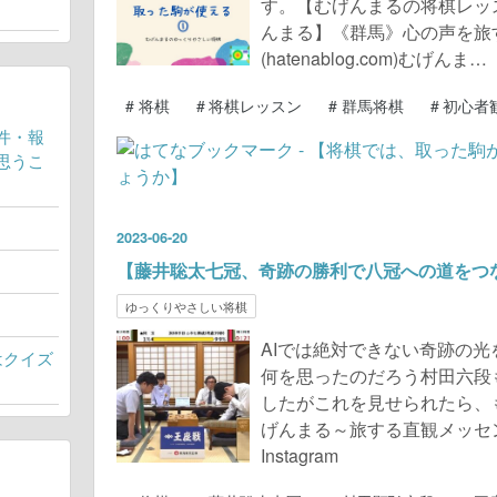
す。【むげんまるの将棋レッスンご
んまる】《群馬》心の声を旅
(hatenablog.com)むげんま…
#
将棋
#
将棋レッスン
#
群馬将棋
#
初心者
件・報
思うこ
2023
-
06
-
20
【藤井聡太七冠、奇跡の勝利で八冠への道をつ
ゆっくりやさしい将棋
AIでは絶対できない奇跡の
はクイズ
何を思ったのだろう村田六段
したがこれを見せられたら、も
げんまる～旅する直観メッセンジャー～
Instagram