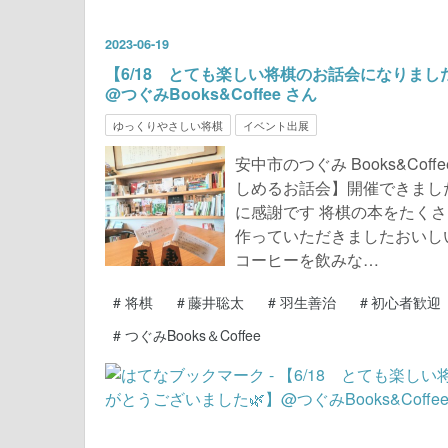
2023
-
06
-
19
【6/18 とても楽しい将棋のお話会になりまし
@つぐみBooks&Coffee さん
ゆっくりやさしい将棋
イベント出展
安中市のつぐみ Books&Co
しめるお話会】開催できまし
に感謝です 将棋の本をたく
作っていただきましたおいし
コーヒーを飲みな…
#
将棋
#
藤井聡太
#
羽生善治
#
初心者歓迎
#
つぐみBooks＆Coffee