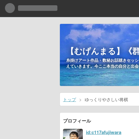
【むげんまる】《
糸掛けアート作品・数秘お話聴きセッシ
えていきます。今ここ本当の自分と出会って、笑顔に
トップ
>
ゆっくりやさしい将棋
プロフィール
id:c117afujiwara