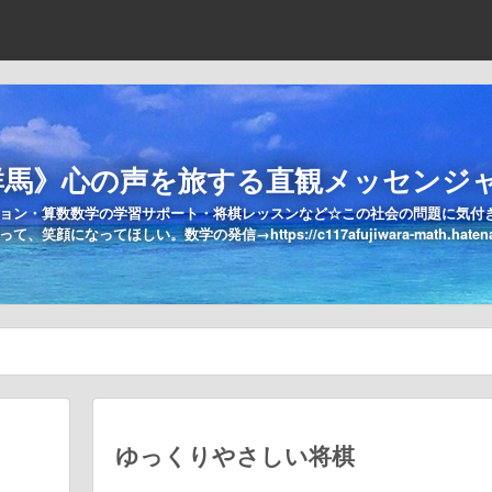
群馬》心の声を旅する直観メッセンジ
ョン・算数数学の学習サポート・将棋レッスンなど☆この社会の問題に気付
なってほしい。数学の発信→https://c117afujiwara-math.hatenabl
ゆっくりやさしい将棋