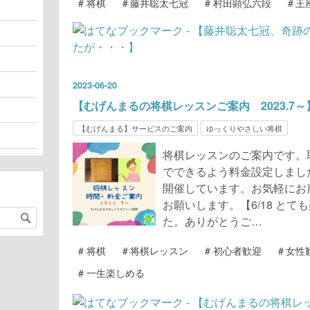
#
将棋
#
藤井聡太七冠
#
村田顕弘六段
#
王
2023
-
06
-
20
【むげんまるの将棋レッスンご案内 2023.7～
【むげんまる】サービスのご案内
ゆっくりやさしい将棋
将棋レッスンのご案内です。
でできるよう料金設定しまし
開催しています。お気軽にお
お願いします。【6/18 と
た。ありがとうご…
#
将棋
#
将棋レッスン
#
初心者歓迎
#
女性
#
一生楽しめる