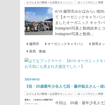
むげんまるの数秘＋お話聴きセッション
ゆっくりやさしい将棋
6/10 藤岡市みかぼみらい
て【オーガニックキャラバンi
ましたオーガニック キャラバン(@or
Instagram写真と動画絵本とコーヒ
Instagram写真と動画…
#
藤岡市
#
オーガニックキャラバン
#
群馬キッ
#
群馬 数秘
2023
-
06
-
02
【祝・20歳最年少名人七冠・藤井聡太さん～彼
むげんまるの数秘＋お話聴きセッション
ゆっくりやさしい将棋
今回は、20歳・最年少名人