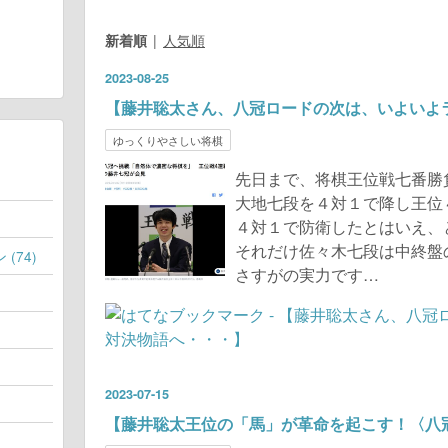
新着順
人気順
2023
-
08
-
25
【藤井聡太さん、八冠ロードの次は、いよいよ
ゆっくりやさしい将棋
先日まで、将棋王位戦七番勝
大地七段を４対１で降し王位
４対１で防衛したとはいえ、
それだけ佐々木七段は中終盤
(74)
さすがの実力です…
2023
-
07
-
15
【藤井聡太王位の「馬」が革命を起こす！〈八