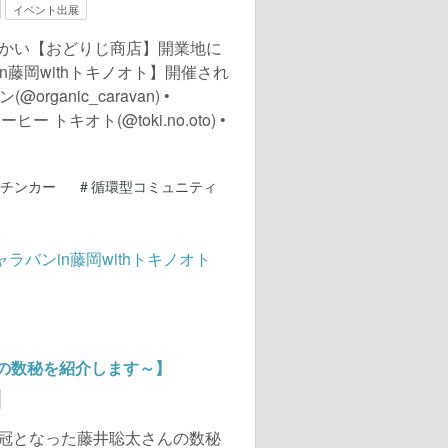
イベント出展
館向かい【おどりじ商店】開業地に
n藤岡withトキノオト】開催され
ganic_caravan) •
ー トキオト(@toki.no.oto) •
チンカー
#
循環型コミュニティ
の数秘を紹介します～】
七冠となった藤井聡太さんの数秘