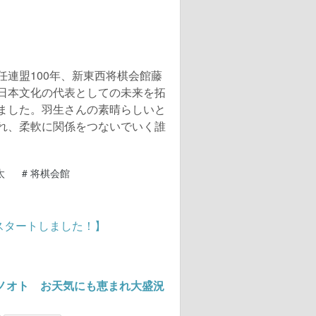
任連盟100年、新東西将棋会館藤
日本文化の代表としての未来を拓
ました。羽生さんの素晴らしいと
れ、柔軟に関係をつないでいく誰
太
#
将棋会館
トキノオト お天気にも恵まれ大盛況