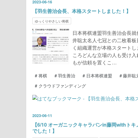
2023
-
06
-
16
【羽生善治会長、本格スタートしました！】
ゆっくりやさしい将棋
日本将棋連盟羽生善治会長就
井聡太名人七冠との二枚看板
く組織運営が本格スタートし
ころどんな立場の人も受け入
もが信頼を置くこ…
#
将棋
#
羽生善治
#
日本将棋連盟
#
藤井聡
#
クラウドファンディング
2023
-
06
-
11
【6/10 オーガニックキャラバンin藤岡with
でした！】