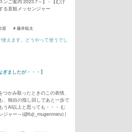
案内 2023.7～】 - 【むげ
する直観メッセンジャー
歓迎
#
藤井聡太
なぎましたが・・・】
光をつかみ取ったときのこの表情、
も、独自の指し回しであと一歩で
うAI以上と思っても・・・ む
(@fuji_mugenmaru) |