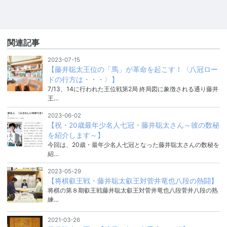
関連記事
2023-07-15
【藤井聡太王位の「馬」が革命を起こす！〈八冠ロー
ドの行方は・・・〉】
7/13、14に行われた王位戦第2局 終局図に象徴される通り藤井
王…
2023-06-02
【祝・20歳最年少名人七冠・藤井聡太さん～彼の数秘
を紹介します～】
今回は、20歳・最年少名人七冠となった藤井聡太さんの数秘を
紹…
2023-05-29
【将棋叡王戦・藤井聡太叡王対菅井竜也八段の熱闘】
将棋の第８期叡王戦藤井聡太叡王対菅井竜也八段菅井八段の熟
練…
2021-03-26