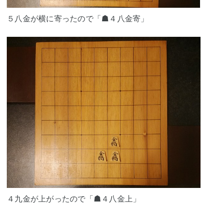
５八金が横に寄ったので「☗４八金寄」
４九金が上がったので「☗４八金上」