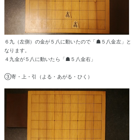
６九（左側）の金が５八に動いたので「☗５八金左」と
なります。
４九金が５八に動いたら「☗５八金右」
③寄・上・引（よる・あがる・ひく）