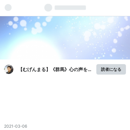
【むげんまる】《群馬》心の声を
読者になる
旅する直観メッセンジャー
2021
-
03
-
06