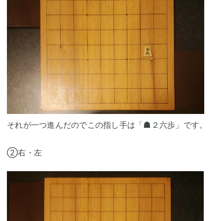
それが一つ進んだのでこの指し手は「☗２六歩」です。
②右・左