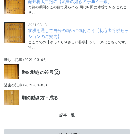
藤井聡太二冠の【流星の如き名手☗４一銀】
奇跡の瞬間をこの目で見られる 同じ時間に体感できる これこ
そ…
2021-03-13
将棋を通して自分の願いに気付こう【初心者将棋セッ
ションのご案内】
ここまでの【ゆっくりやさしい将棋】シリーズはこちらです。
将…
新しい記事
(2021-03-06)
駒の動きの符号②
過去の記事
(2021-03-03)
駒の動き方・成る
記事一覧